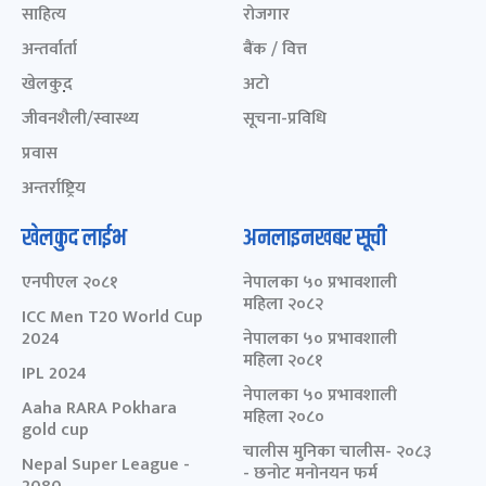
साहित्य
रोजगार
अन्तर्वार्ता
बैंक / वित्त
खेलकुद़़
अटो
जीवनशैली/स्वास्थ्य
सूचना-प्रविधि
प्रवास
अन्तर्राष्ट्रिय
खेलकुद लाईभ
अनलाइनखबर सूची
एनपीएल २०८१
नेपालका ५० प्रभावशाली
महिला २०८२
ICC Men T20 World Cup
2024
नेपालका ५० प्रभावशाली
महिला २०८१
IPL 2024
नेपालका ५० प्रभावशाली
Aaha RARA Pokhara
महिला २०८०
gold cup
चालीस मुनिका चालीस- २०८३
Nepal Super League -
- छनोट मनोनयन फर्म