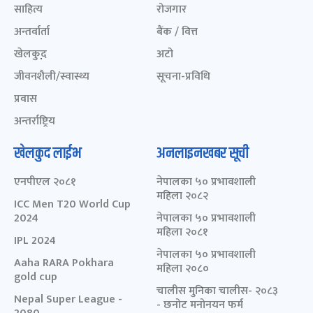
साहित्य
रोजगार
अन्तर्वार्ता
बैंक / वित्त
खेलकुद़़
अटो
जीवनशैली/स्वास्थ्य
सूचना-प्रविधि
प्रवास
अन्तर्राष्ट्रिय
खेलकुद लाईभ
अनलाइनखबर सूची
एनपीएल २०८१
नेपालका ५० प्रभावशाली
महिला २०८२
ICC Men T20 World Cup
2024
नेपालका ५० प्रभावशाली
महिला २०८१
IPL 2024
नेपालका ५० प्रभावशाली
Aaha RARA Pokhara
महिला २०८०
gold cup
चालीस मुनिका चालीस- २०८३
Nepal Super League -
- छनोट मनोनयन फर्म