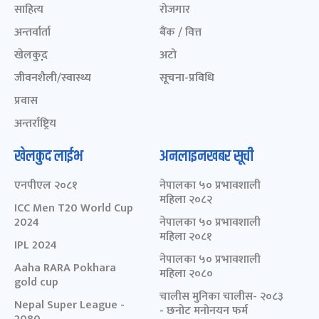
साहित्य
रोजगार
अन्तर्वार्ता
बैंक / वित्त
खेलकुद़़
अटो
जीवनशैली/स्वास्थ्य
सूचना-प्रविधि
प्रवास
अन्तर्राष्ट्रिय
खेलकुद लाईभ
अनलाइनखबर सूची
एनपीएल २०८१
नेपालका ५० प्रभावशाली
महिला २०८२
ICC Men T20 World Cup
2024
नेपालका ५० प्रभावशाली
महिला २०८१
IPL 2024
नेपालका ५० प्रभावशाली
Aaha RARA Pokhara
महिला २०८०
gold cup
चालीस मुनिका चालीस- २०८३
Nepal Super League -
- छनोट मनोनयन फर्म