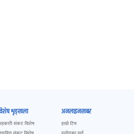
विशेष शृङ्खला
अनलाइनखबर
सहकारी संकट विशेष
हाम्रो टिम
लघुवित्त संकट विशेष
प्रयोगका सर्त