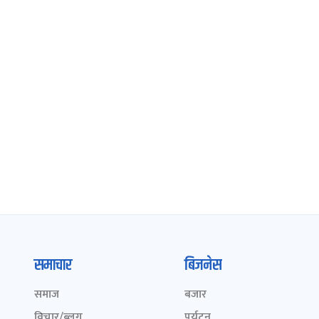
समाचार
बिजनेस
समाज
बजार
विचार/ब्लग
पर्यटन