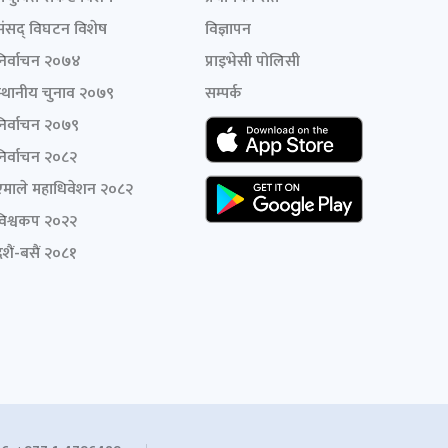
संसद् विघटन विशेष
विज्ञापन
निर्वाचन २०७४
प्राइभेसी पोलिसी
स्थानीय चुनाव २०७९
सम्पर्क
निर्वाचन २०७९
निर्वाचन २०८२
एमाले महाधिवेशन २०८२
विश्वकप २०२२
शैं-बसैं २०८१