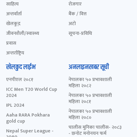
साहित्य
रोजगार
अन्तर्वार्ता
बैंक / वित्त
खेलकुद़़
अटो
जीवनशैली/स्वास्थ्य
सूचना-प्रविधि
प्रवास
अन्तर्राष्ट्रिय
खेलकुद लाईभ
अनलाइनखबर सूची
एनपीएल २०८१
नेपालका ५० प्रभावशाली
महिला २०८२
ICC Men T20 World Cup
2024
नेपालका ५० प्रभावशाली
महिला २०८१
IPL 2024
नेपालका ५० प्रभावशाली
Aaha RARA Pokhara
महिला २०८०
gold cup
चालीस मुनिका चालीस- २०८३
Nepal Super League -
- छनोट मनोनयन फर्म