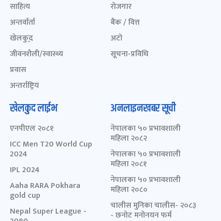
साहित्य
रोजगार
अन्तर्वार्ता
बैंक / वित्त
खेलकुद़़
अटो
जीवनशैली/स्वास्थ्य
सूचना-प्रविधि
प्रवास
अन्तर्राष्ट्रिय
खेलकुद लाईभ
अनलाइनखबर सूची
एनपीएल २०८१
नेपालका ५० प्रभावशाली
महिला २०८२
ICC Men T20 World Cup
2024
नेपालका ५० प्रभावशाली
महिला २०८१
IPL 2024
नेपालका ५० प्रभावशाली
Aaha RARA Pokhara
महिला २०८०
gold cup
चालीस मुनिका चालीस- २०८३
Nepal Super League -
- छनोट मनोनयन फर्म