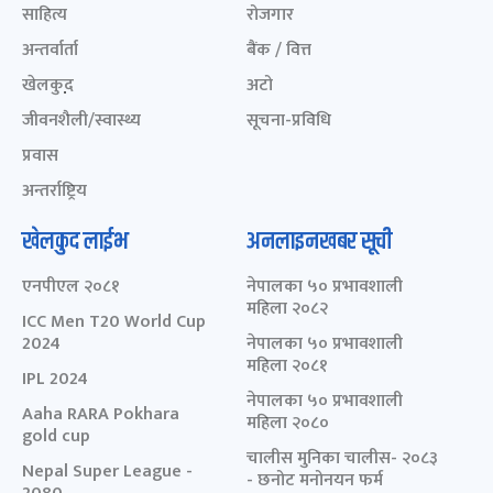
साहित्य
रोजगार
अन्तर्वार्ता
बैंक / वित्त
खेलकुद़़
अटो
जीवनशैली/स्वास्थ्य
सूचना-प्रविधि
प्रवास
अन्तर्राष्ट्रिय
खेलकुद लाईभ
अनलाइनखबर सूची
एनपीएल २०८१
नेपालका ५० प्रभावशाली
महिला २०८२
ICC Men T20 World Cup
2024
नेपालका ५० प्रभावशाली
महिला २०८१
IPL 2024
नेपालका ५० प्रभावशाली
Aaha RARA Pokhara
महिला २०८०
gold cup
चालीस मुनिका चालीस- २०८३
Nepal Super League -
- छनोट मनोनयन फर्म