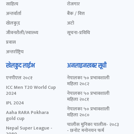
साहित्य
रोजगार
अन्तर्वार्ता
बैंक / वित्त
खेलकुद़़
अटो
जीवनशैली/स्वास्थ्य
सूचना-प्रविधि
प्रवास
अन्तर्राष्ट्रिय
खेलकुद लाईभ
अनलाइनखबर सूची
एनपीएल २०८१
नेपालका ५० प्रभावशाली
महिला २०८२
ICC Men T20 World Cup
2024
नेपालका ५० प्रभावशाली
महिला २०८१
IPL 2024
नेपालका ५० प्रभावशाली
Aaha RARA Pokhara
महिला २०८०
gold cup
चालीस मुनिका चालीस- २०८३
Nepal Super League -
- छनोट मनोनयन फर्म