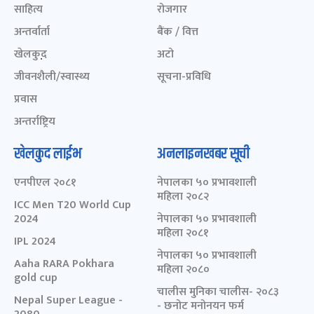
साहित्य
रोजगार
अन्तर्वार्ता
बैंक / वित्त
खेलकुद़़
अटो
जीवनशैली/स्वास्थ्य
सूचना-प्रविधि
प्रवास
अन्तर्राष्ट्रिय
खेलकुद लाईभ
अनलाइनखबर सूची
एनपीएल २०८१
नेपालका ५० प्रभावशाली
महिला २०८२
ICC Men T20 World Cup
2024
नेपालका ५० प्रभावशाली
महिला २०८१
IPL 2024
नेपालका ५० प्रभावशाली
Aaha RARA Pokhara
महिला २०८०
gold cup
चालीस मुनिका चालीस- २०८३
Nepal Super League -
- छनोट मनोनयन फर्म