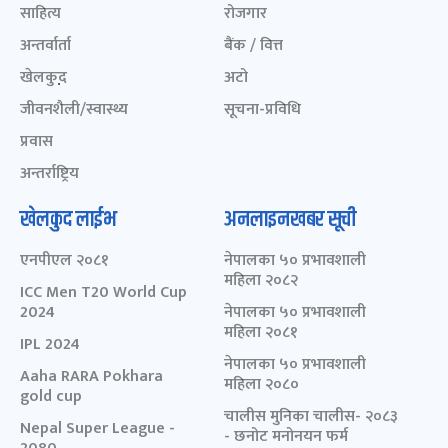
साहित्य
रोजगार
अन्तर्वार्ता
बैंक / वित्त
खेलकुद़़
अटो
जीवनशैली/स्वास्थ्य
सूचना-प्रविधि
प्रवास
अन्तर्राष्ट्रिय
खेलकुद लाईभ
अनलाइनखबर सूची
एनपीएल २०८१
नेपालका ५० प्रभावशाली
महिला २०८२
ICC Men T20 World Cup
2024
नेपालका ५० प्रभावशाली
महिला २०८१
IPL 2024
नेपालका ५० प्रभावशाली
Aaha RARA Pokhara
महिला २०८०
gold cup
चालीस मुनिका चालीस- २०८३
Nepal Super League -
- छनोट मनोनयन फर्म