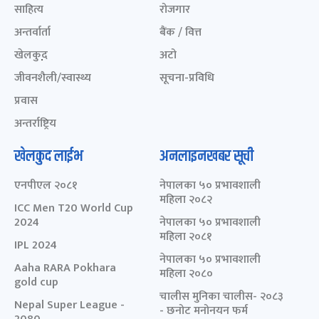
साहित्य
रोजगार
अन्तर्वार्ता
बैंक / वित्त
खेलकुद़़
अटो
जीवनशैली/स्वास्थ्य
सूचना-प्रविधि
प्रवास
अन्तर्राष्ट्रिय
खेलकुद लाईभ
अनलाइनखबर सूची
एनपीएल २०८१
नेपालका ५० प्रभावशाली
महिला २०८२
ICC Men T20 World Cup
2024
नेपालका ५० प्रभावशाली
महिला २०८१
IPL 2024
नेपालका ५० प्रभावशाली
Aaha RARA Pokhara
महिला २०८०
gold cup
चालीस मुनिका चालीस- २०८३
Nepal Super League -
- छनोट मनोनयन फर्म