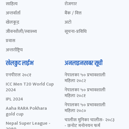
साहित्य
रोजगार
अन्तर्वार्ता
बैंक / वित्त
खेलकुद़़
अटो
जीवनशैली/स्वास्थ्य
सूचना-प्रविधि
प्रवास
अन्तर्राष्ट्रिय
खेलकुद लाईभ
अनलाइनखबर सूची
एनपीएल २०८१
नेपालका ५० प्रभावशाली
महिला २०८२
ICC Men T20 World Cup
2024
नेपालका ५० प्रभावशाली
महिला २०८१
IPL 2024
नेपालका ५० प्रभावशाली
Aaha RARA Pokhara
महिला २०८०
gold cup
चालीस मुनिका चालीस- २०८३
Nepal Super League -
- छनोट मनोनयन फर्म