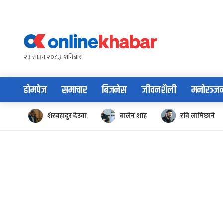
Skip
to
content
२३ साउन २०८३, शनिबार
होमपेज
समाचार
बिजनेस
जीवनशैली
मनोरञ्ज
शेरबहादुर देउवा
बालेन शाह
रवि लामिछाने