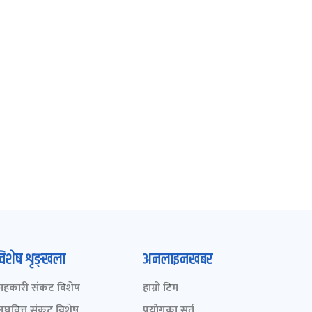
विशेष शृङ्खला
अनलाइनखबर
सहकारी संकट विशेष
हाम्रो टिम
लघुवित्त संकट विशेष
प्रयोगका सर्त