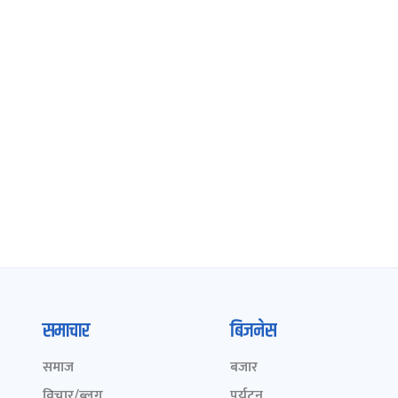
समाचार
बिजनेस
समाज
बजार
विचार/ब्लग
पर्यटन