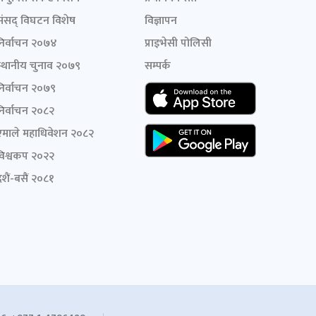
संसद् विघटन विशेष
विज्ञापन
निर्वाचन २०७४
प्राइभेसी पोलिसी
स्थानीय चुनाव २०७९
सम्पर्क
निर्वाचन २०७९
निर्वाचन २०८२
एमाले महाधिवेशन २०८२
विश्वकप २०२२
शैं-बसैं २०८१