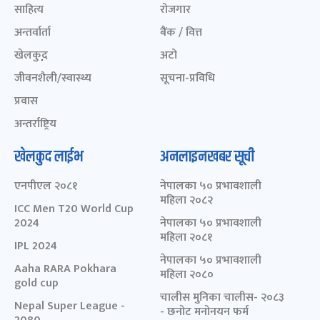
साहित्य
रोजगार
अन्तर्वार्ता
बैंक / वित्त
खेलकुद़़
अटो
जीवनशैली/स्वास्थ्य
सूचना-प्रविधि
प्रवास
अन्तर्राष्ट्रिय
खेलकुद लाईभ
अनलाइनखबर सूची
एनपीएल २०८१
नेपालका ५० प्रभावशाली
महिला २०८२
ICC Men T20 World Cup
2024
नेपालका ५० प्रभावशाली
महिला २०८१
IPL 2024
नेपालका ५० प्रभावशाली
Aaha RARA Pokhara
महिला २०८०
gold cup
चालीस मुनिका चालीस- २०८३
Nepal Super League -
- छनोट मनोनयन फर्म