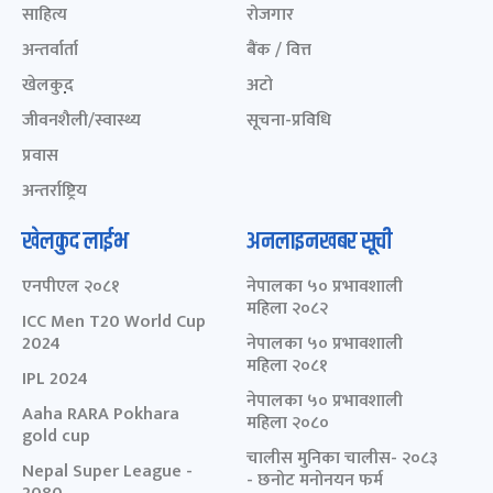
साहित्य
रोजगार
अन्तर्वार्ता
बैंक / वित्त
खेलकुद़़
अटो
जीवनशैली/स्वास्थ्य
सूचना-प्रविधि
प्रवास
अन्तर्राष्ट्रिय
खेलकुद लाईभ
अनलाइनखबर सूची
एनपीएल २०८१
नेपालका ५० प्रभावशाली
महिला २०८२
ICC Men T20 World Cup
2024
नेपालका ५० प्रभावशाली
महिला २०८१
IPL 2024
नेपालका ५० प्रभावशाली
Aaha RARA Pokhara
महिला २०८०
gold cup
चालीस मुनिका चालीस- २०८३
Nepal Super League -
- छनोट मनोनयन फर्म