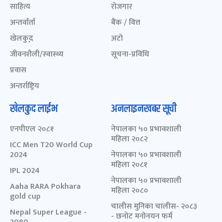
साहित्य
रोजगार
अन्तर्वार्ता
बैंक / वित्त
खेलकुद़़
अटो
जीवनशैली/स्वास्थ्य
सूचना-प्रविधि
प्रवास
अन्तर्राष्ट्रिय
खेलकुद लाईभ
अनलाइनखबर सूची
एनपीएल २०८१
नेपालका ५० प्रभावशाली
महिला २०८२
ICC Men T20 World Cup
2024
नेपालका ५० प्रभावशाली
महिला २०८१
IPL 2024
नेपालका ५० प्रभावशाली
Aaha RARA Pokhara
महिला २०८०
gold cup
चालीस मुनिका चालीस- २०८३
Nepal Super League -
- छनोट मनोनयन फर्म