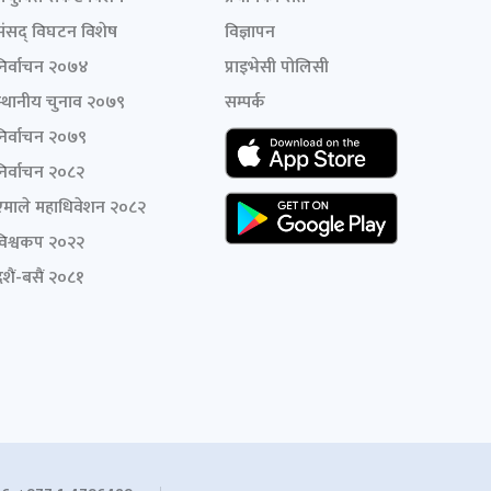
संसद् विघटन विशेष
विज्ञापन
निर्वाचन २०७४
प्राइभेसी पोलिसी
स्थानीय चुनाव २०७९
सम्पर्क
निर्वाचन २०७९
निर्वाचन २०८२
एमाले महाधिवेशन २०८२
विश्वकप २०२२
शैं-बसैं २०८१