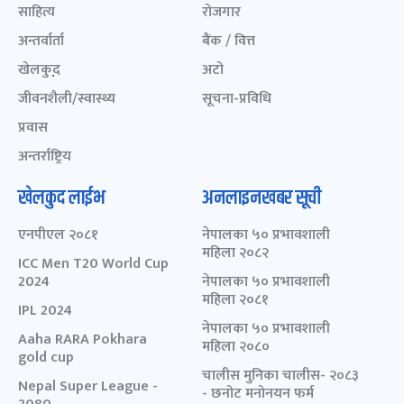
साहित्य
रोजगार
अन्तर्वार्ता
बैंक / वित्त
खेलकुद़़
अटो
जीवनशैली/स्वास्थ्य
सूचना-प्रविधि
प्रवास
अन्तर्राष्ट्रिय
खेलकुद लाईभ
अनलाइनखबर सूची
एनपीएल २०८१
नेपालका ५० प्रभावशाली
महिला २०८२
ICC Men T20 World Cup
2024
नेपालका ५० प्रभावशाली
महिला २०८१
IPL 2024
नेपालका ५० प्रभावशाली
Aaha RARA Pokhara
महिला २०८०
gold cup
चालीस मुनिका चालीस- २०८३
Nepal Super League -
- छनोट मनोनयन फर्म