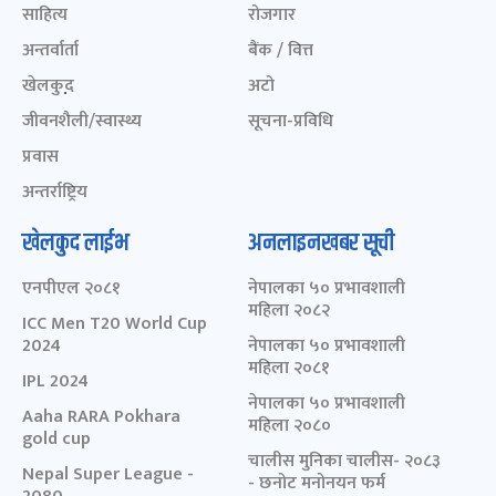
साहित्य
रोजगार
अन्तर्वार्ता
बैंक / वित्त
खेलकुद़़
अटो
जीवनशैली/स्वास्थ्य
सूचना-प्रविधि
प्रवास
अन्तर्राष्ट्रिय
खेलकुद लाईभ
अनलाइनखबर सूची
एनपीएल २०८१
नेपालका ५० प्रभावशाली
महिला २०८२
ICC Men T20 World Cup
2024
नेपालका ५० प्रभावशाली
महिला २०८१
IPL 2024
नेपालका ५० प्रभावशाली
Aaha RARA Pokhara
महिला २०८०
gold cup
चालीस मुनिका चालीस- २०८३
Nepal Super League -
- छनोट मनोनयन फर्म