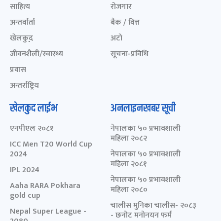
साहित्य
रोजगार
अन्तर्वार्ता
बैंक / वित्त
खेलकुद़़
अटो
जीवनशैली/स्वास्थ्य
सूचना-प्रविधि
प्रवास
अन्तर्राष्ट्रिय
खेलकुद लाईभ
अनलाइनखबर सूची
एनपीएल २०८१
नेपालका ५० प्रभावशाली
महिला २०८२
ICC Men T20 World Cup
2024
नेपालका ५० प्रभावशाली
महिला २०८१
IPL 2024
नेपालका ५० प्रभावशाली
Aaha RARA Pokhara
महिला २०८०
gold cup
चालीस मुनिका चालीस- २०८३
Nepal Super League -
- छनोट मनोनयन फर्म