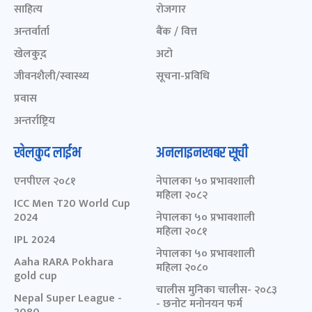
साहित्य
रोजगार
अन्तर्वार्ता
बैंक / वित्त
खेलकुद़़
अटो
जीवनशैली/स्वास्थ्य
सूचना-प्रविधि
प्रवास
अन्तर्राष्ट्रिय
खेलकुद लाईभ
अनलाइनखबर सूची
एनपीएल २०८१
नेपालका ५० प्रभावशाली
महिला २०८२
ICC Men T20 World Cup
2024
नेपालका ५० प्रभावशाली
महिला २०८१
IPL 2024
नेपालका ५० प्रभावशाली
Aaha RARA Pokhara
महिला २०८०
gold cup
चालीस मुनिका चालीस- २०८३
Nepal Super League -
- छनोट मनोनयन फर्म