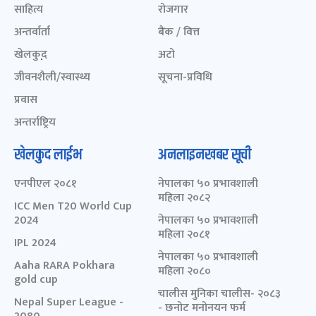
साहित्य
रोजगार
अन्तर्वार्ता
बैंक / वित्त
खेलकुद़़
अटो
जीवनशैली/स्वास्थ्य
सूचना-प्रविधि
प्रवास
अन्तर्राष्ट्रिय
खेलकुद लाईभ
अनलाइनखबर सूची
एनपीएल २०८१
नेपालका ५० प्रभावशाली
महिला २०८२
ICC Men T20 World Cup
2024
नेपालका ५० प्रभावशाली
महिला २०८१
IPL 2024
नेपालका ५० प्रभावशाली
Aaha RARA Pokhara
महिला २०८०
gold cup
चालीस मुनिका चालीस- २०८३
Nepal Super League -
- छनोट मनोनयन फर्म