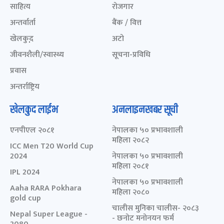
साहित्य
रोजगार
अन्तर्वार्ता
बैंक / वित्त
खेलकुद़़
अटो
जीवनशैली/स्वास्थ्य
सूचना-प्रविधि
प्रवास
अन्तर्राष्ट्रिय
खेलकुद लाईभ
अनलाइनखबर सूची
एनपीएल २०८१
नेपालका ५० प्रभावशाली
महिला २०८२
ICC Men T20 World Cup
2024
नेपालका ५० प्रभावशाली
महिला २०८१
IPL 2024
नेपालका ५० प्रभावशाली
Aaha RARA Pokhara
महिला २०८०
gold cup
चालीस मुनिका चालीस- २०८३
Nepal Super League -
- छनोट मनोनयन फर्म