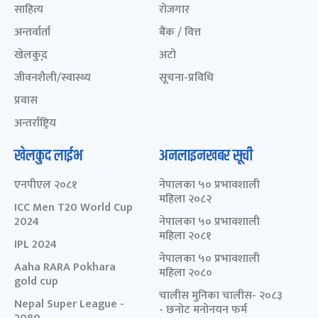
साहित्य
रोजगार
अन्तर्वार्ता
बैंक / वित्त
खेलकुद़़
अटो
जीवनशैली/स्वास्थ्य
सूचना-प्रविधि
प्रवास
अन्तर्राष्ट्रिय
खेलकुद लाईभ
अनलाइनखबर सूची
एनपीएल २०८१
नेपालका ५० प्रभावशाली
महिला २०८२
ICC Men T20 World Cup
2024
नेपालका ५० प्रभावशाली
महिला २०८१
IPL 2024
नेपालका ५० प्रभावशाली
Aaha RARA Pokhara
महिला २०८०
gold cup
चालीस मुनिका चालीस- २०८३
Nepal Super League -
- छनोट मनोनयन फर्म