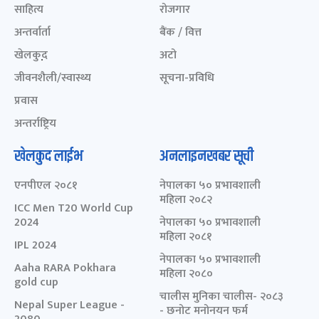
साहित्य
रोजगार
अन्तर्वार्ता
बैंक / वित्त
खेलकुद़़
अटो
जीवनशैली/स्वास्थ्य
सूचना-प्रविधि
प्रवास
अन्तर्राष्ट्रिय
खेलकुद लाईभ
अनलाइनखबर सूची
एनपीएल २०८१
नेपालका ५० प्रभावशाली
महिला २०८२
ICC Men T20 World Cup
2024
नेपालका ५० प्रभावशाली
महिला २०८१
IPL 2024
नेपालका ५० प्रभावशाली
Aaha RARA Pokhara
महिला २०८०
gold cup
चालीस मुनिका चालीस- २०८३
Nepal Super League -
- छनोट मनोनयन फर्म