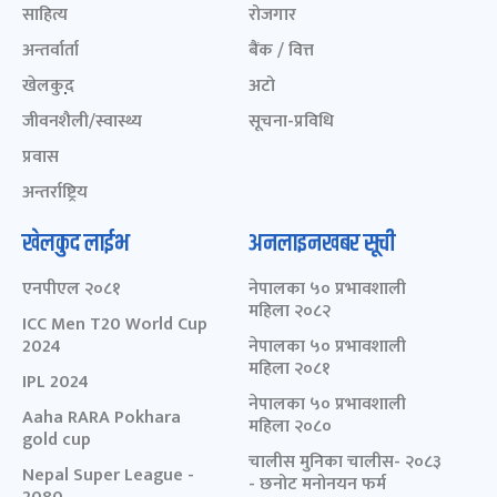
साहित्य
रोजगार
अन्तर्वार्ता
बैंक / वित्त
खेलकुद़़
अटो
जीवनशैली/स्वास्थ्य
सूचना-प्रविधि
प्रवास
अन्तर्राष्ट्रिय
खेलकुद लाईभ
अनलाइनखबर सूची
एनपीएल २०८१
नेपालका ५० प्रभावशाली
महिला २०८२
ICC Men T20 World Cup
2024
नेपालका ५० प्रभावशाली
महिला २०८१
IPL 2024
नेपालका ५० प्रभावशाली
Aaha RARA Pokhara
महिला २०८०
gold cup
चालीस मुनिका चालीस- २०८३
Nepal Super League -
- छनोट मनोनयन फर्म