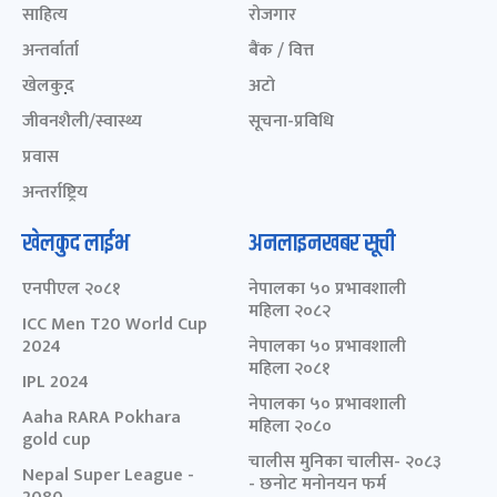
साहित्य
रोजगार
अन्तर्वार्ता
बैंक / वित्त
खेलकुद़़
अटो
जीवनशैली/स्वास्थ्य
सूचना-प्रविधि
प्रवास
अन्तर्राष्ट्रिय
खेलकुद लाईभ
अनलाइनखबर सूची
एनपीएल २०८१
नेपालका ५० प्रभावशाली
महिला २०८२
ICC Men T20 World Cup
2024
नेपालका ५० प्रभावशाली
महिला २०८१
IPL 2024
नेपालका ५० प्रभावशाली
Aaha RARA Pokhara
महिला २०८०
gold cup
चालीस मुनिका चालीस- २०८३
Nepal Super League -
- छनोट मनोनयन फर्म