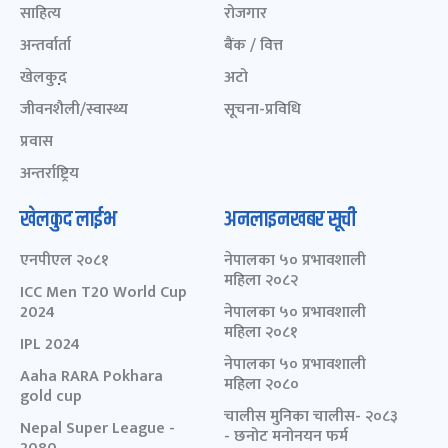
साहित्य
रोजगार
अन्तर्वार्ता
बैंक / वित्त
खेलकुद़़
अटो
जीवनशैली/स्वास्थ्य
सूचना-प्रविधि
प्रवास
अन्तर्राष्ट्रिय
खेलकुद लाईभ
अनलाइनखबर सूची
एनपीएल २०८१
नेपालका ५० प्रभावशाली
महिला २०८२
ICC Men T20 World Cup
2024
नेपालका ५० प्रभावशाली
महिला २०८१
IPL 2024
नेपालका ५० प्रभावशाली
Aaha RARA Pokhara
महिला २०८०
gold cup
चालीस मुनिका चालीस- २०८३
Nepal Super League -
- छनोट मनोनयन फर्म