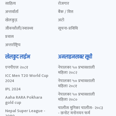
साहित्य
रोजगार
अन्तर्वार्ता
बैंक / वित्त
खेलकुद़़
अटो
जीवनशैली/स्वास्थ्य
सूचना-प्रविधि
प्रवास
अन्तर्राष्ट्रिय
खेलकुद लाईभ
अनलाइनखबर सूची
एनपीएल २०८१
नेपालका ५० प्रभावशाली
महिला २०८२
ICC Men T20 World Cup
2024
नेपालका ५० प्रभावशाली
महिला २०८१
IPL 2024
नेपालका ५० प्रभावशाली
Aaha RARA Pokhara
महिला २०८०
gold cup
चालीस मुनिका चालीस- २०८३
Nepal Super League -
- छनोट मनोनयन फर्म