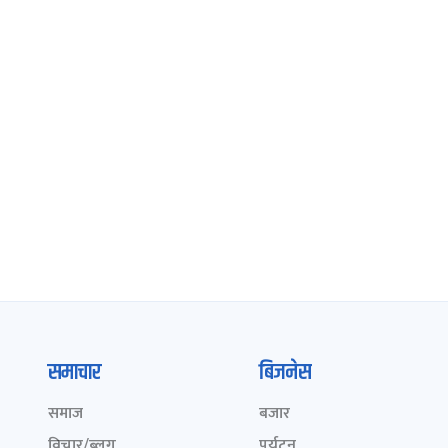
समाचार
बिजनेस
समाज
बजार
विचार/ब्लग
पर्यटन