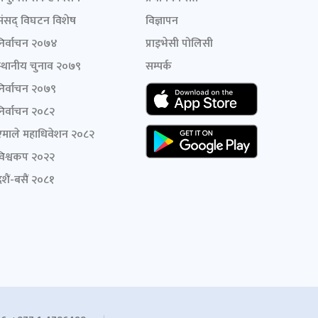
संसद् विघटन विशेष
विज्ञापन
निर्वाचन २०७४
प्राइभेसी पोलिसी
स्थानीय चुनाव २०७९
सम्पर्क
निर्वाचन २०७९
निर्वाचन २०८२
एमाले महाधिवेशन २०८२
विश्वकप २०२२
शैं-बसैं २०८१