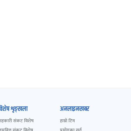
विशेष शृङ्खला
अनलाइनखबर
सहकारी संकट विशेष
हाम्रो टिम
लघुवित्त संकट विशेष
प्रयोगका सर्त