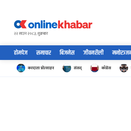
Skip
to
content
२२ साउन २०८३, शुक्रबार
होमपेज
समाचार
बिजनेस
जीवनशैली
मनोरञ्ज
करदाता प्रोत्साहन
संसद्
काँग्रेस