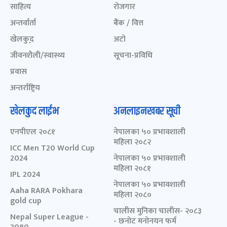
साहित्य
रोजगार
अन्तर्वार्ता
बैंक / वित्त
खेलकुद़़
अटो
जीवनशैली/स्वास्थ्य
सूचना-प्रविधि
प्रवास
अन्तर्राष्ट्रिय
खेलकुद लाईभ
अनलाइनखबर सूची
एनपीएल २०८१
नेपालका ५० प्रभावशाली
महिला २०८२
ICC Men T20 World Cup
2024
नेपालका ५० प्रभावशाली
महिला २०८१
IPL 2024
नेपालका ५० प्रभावशाली
Aaha RARA Pokhara
महिला २०८०
gold cup
चालीस मुनिका चालीस- २०८३
Nepal Super League -
- छनोट मनोनयन फर्म