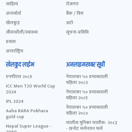
साहित्य
रोजगार
अन्तर्वार्ता
बैंक / वित्त
खेलकुद़़
अटो
जीवनशैली/स्वास्थ्य
सूचना-प्रविधि
प्रवास
अन्तर्राष्ट्रिय
खेलकुद लाईभ
अनलाइनखबर सूची
एनपीएल २०८१
नेपालका ५० प्रभावशाली
महिला २०८२
ICC Men T20 World Cup
2024
नेपालका ५० प्रभावशाली
महिला २०८१
IPL 2024
नेपालका ५० प्रभावशाली
Aaha RARA Pokhara
महिला २०८०
gold cup
चालीस मुनिका चालीस- २०८३
Nepal Super League -
- छनोट मनोनयन फर्म