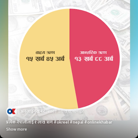
अनलाइनखबर
२०८३ वैशाख ७, सोमबार
प्रत्येक नेपालीलाई १ लाख ऋण #okreel #nepal #onlinekhabar
Show more