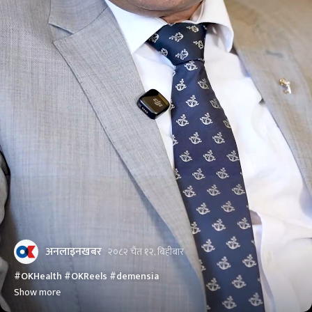
अनलाइनखबर
२०८२ चैत १२, बिहीबार
#OKHealth #OKReels #demensia
Show more