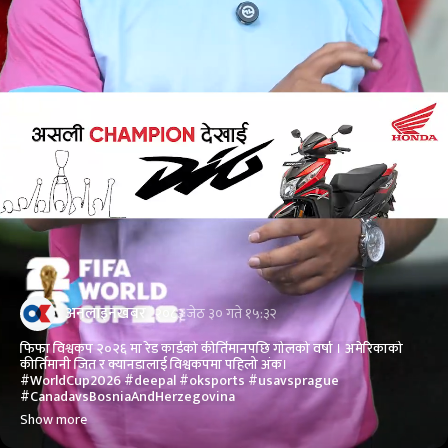
अनलाइनखबर
२०८३ जेठ ३० गते १५:३२
फिफा विश्वकप २०२६ मा रेड कार्डको कीर्तिमानपछि गोलको वर्षा । अमेरिकाको
कीर्तिमानी जित र क्यानडालाई विश्वकपमा पहिलो अंक।
#WorldCup2026 #deepal #oksports #usavsprague
#CanadavsBosniaAndHerzegovina
Show more