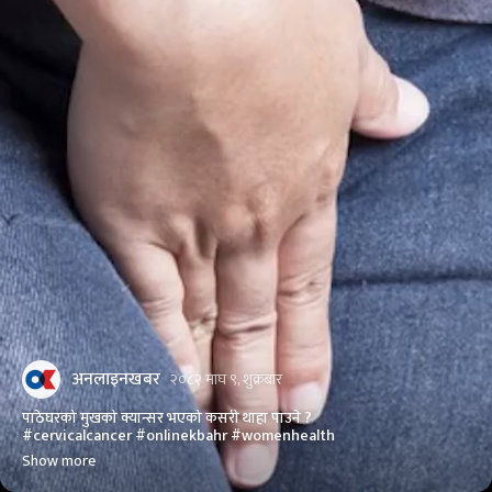
अनलाइनखबर
२०८२ माघ ९, शुक्रबार
पाठेघरको मुखको क्यान्सर भएको कसरी थाहा पाउने ?
#cervicalcancer #onlinekbahr #womenhealth
Show more