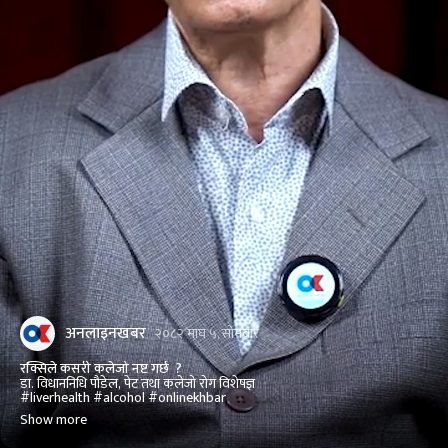
अनलाइनखबर
२०८२ माघ ५, सोमबार
रक्सिले कसरी कलेजो नष्ट गर्छ ?
डा. विधाननिधि पौडेल, पेट तथा कलेजो रोग विशेषज्ञ
#liverhealth #alcohol #onlinekhbar
Show more