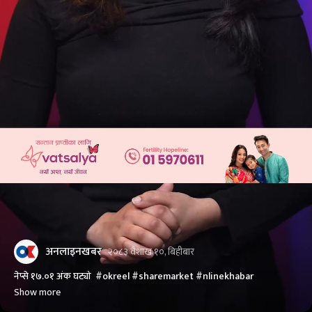
अनलाइनखबर
२०८३ वैशाख १०, बिहीबार
नेप्से १७.०१ अंक घट्यो #okreel #sharemarket #nlinekhabar
Show more