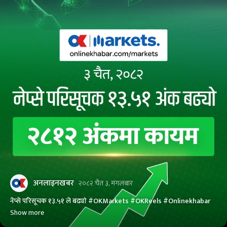
अनलाइनखबर
२०८२ चैत ३, मंगलबार
नेप्से परिसूचक १३.५१ ले बढ्यो #OKMarkets #OKReels #Onlinekhabar
Show more