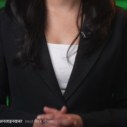
अनलाइनखबर
२०८२ चैत ९, सोमबार