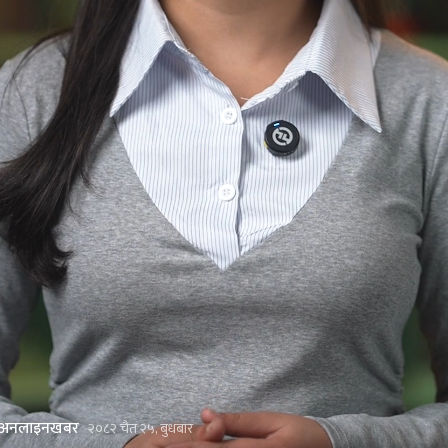
अनलाइनखबर
२०८२ चैत २५, बुधबार