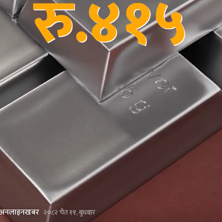
अनलाइनखबर
२०८२ चैत ११, बुधबार