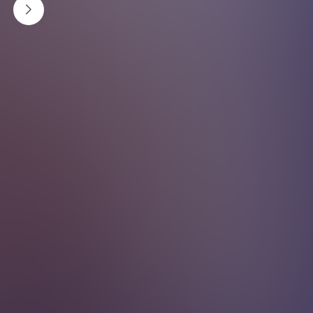
के गर्ने त ?
नुहाएको २–३ मिनेटभित्रै मोइस्चराइजर लगाउनु उपयुक्त हुन्छ । यो
नियम सबैभन्दा महत्वपूर्ण छ। नुहाएपछि छालामा अझै अलिकति
पानी रहन्छ, त्यसलाई 'लक' गर्न क्रिम/लोशन लगाउनुपर्छ।