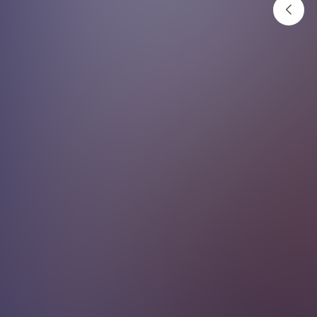
जाडोमा छाला फुस्रो हुन्छ, कसरी
मुलायम र चम्किलो राख्ने ?
अनलाइनखबर
२०८२ पुष ८ गते १२:५१