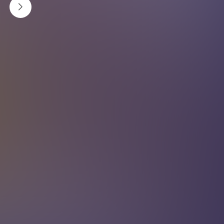
कसरी थाहा पाउने ?
पिसाब गर्दा पोल्ने/दुखाइ (सबैभन्दा सामान्य), बारम्बार पिसाब
लाग्ने, तर थोरै-थोरै मात्र आउने पिसाब नलाग्दा पनि पिसाब
लागेजस्तो महसुस, गन्ध आउने, पेटको तल्लो भाग वा कम्मर दुख्ने
पिसाबमा रगत देखिने जस्ता लक्षण हुनसक्छ ।