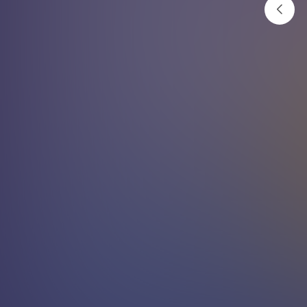
के हो पिसाब संक्रमण ?
अनलाइनखबर
२०८२ पुष १८ गते १२:३४