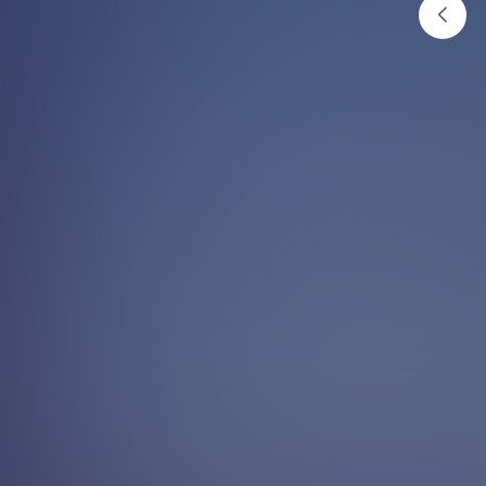
आँखाबाट आँसु किन बग्छ ?
अनलाइनखबर
२०८१ मंसिर २७ गते १८:२५