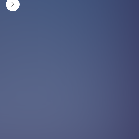
आँसु कहाँबाट आउँछ ?
आँखामा आँसु टियर ग्रन्थी लैक्रिमल ग्रन्थीद्वारा उत्पादन हुन्छ ।
आँखाको माथिल्लो र तल्लो तहको कुनामा रहेको माइक्रोस्कोपिक
प्वालबाट आँसु बाहिर निस्कन्छ र टियर डक्ट हुँदै नाक र घाँटीमा
आउँछ ।