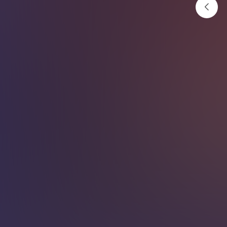
किन कसैलाई अत्यधिक जाडो हुन्छ
?
अनलाइनखबर
२०८२ पुष ३ गते १२:३३