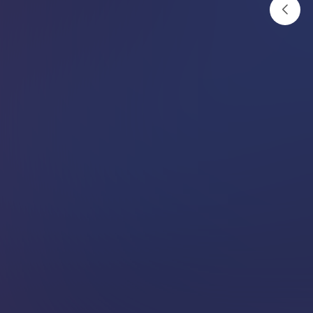
निद्रामा हिड्ने र बोल्ने बानी छ ?
अनलाइनखबर
२०८२ जेठ १२ गते १३:१७