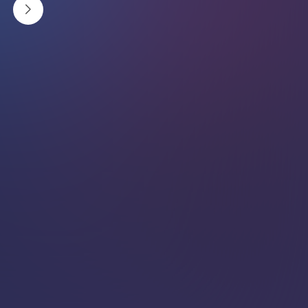
यो सामान्य कुरा हो । तर, यस्तो किन हुन्छ त ? यस पछाडीको
कारण भने रोचक छ ।