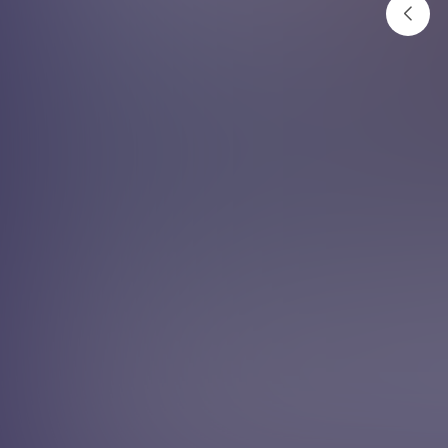
के मधुमेहले आँखालाई असर गर्छ
?
अनलाइनखबर
२०८२ भदौ ६ गते १२:१६