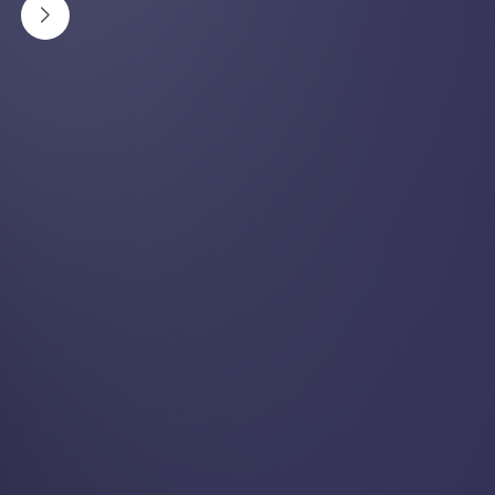
१. पिसाबको धार कमजोर हुनु
पहिलेजस्तो बलियो धारमा पिसाब नआएर सानो धारोमा वा थोपा–
थोपा आउन थाल्छ भने यो प्रोस्टेट बढेको संकेत हुन सक्छ । कतिपय
अवस्थामा पिसाब सुरु हुन नै केही समय लाग्छ वा धेरै बल
लगाउनुपर्ने हुन्छ । यस्तो समस्या लगातार भइरहेमा यसलाई उमेरको
सामान्य असर भनेर बेवास्ता नगरी चिकित्सकसँग परामर्श लिनु
उचित हुन्छ।