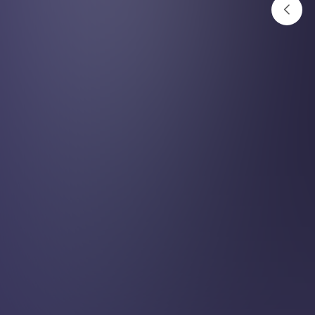
प्रोस्टेट बढेको कसरी थाहा पाउने ?
अनलाइनखबर
२०८३ असार १६ गते १३:२४