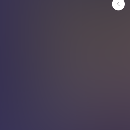
स्वस्थ र लामो आयु कसरी जिउने ?
अनलाइनखबर
२०८१ पुष ४ गते १३:१४