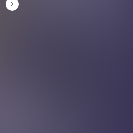
स्क्रिन टाइम घटाउने
दैनिक २ घन्टाभन्दा कम टिभी हेर्ने मानिसको तुलनामा दैनिक ४
घण्टाभन्दा धेरै टिभी हेर्ने मानिसको मृत्यु छिटो सम्भावना हुने ४६
प्रतिशत बढी हुन्छ । त्यसैले, दिर्घायु बाँच्न स्क्रिन टाइम घटाउनु पर्छ।